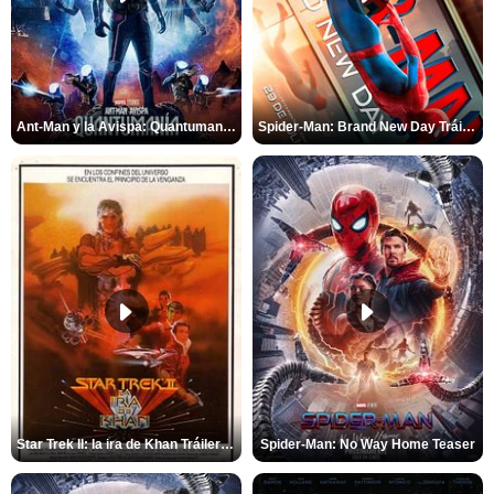
Ant-Man y la Avispa: Quantumanía Tráiler (2)
Spider-Man: Brand New Day Tráiler (3)
Star Trek II: la ira de Khan Tráiler VO
Spider-Man: No Way Home Teaser