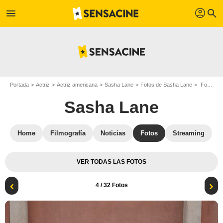
profil
menu
search
Portada
Actriz
Actriz americana
Sasha Lane
Fotos de Sasha Lane
Foto Sasha Lane, Jemima Kirke, Joe Alwyn, Alison Oliver
Sasha Lane
Home
Filmografía
Noticias
Fotos
Streaming
VER TODAS LAS FOTOS
4
/ 32 Fotos