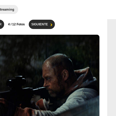
treaming
R
4
/ 12 Fotos
SIGUIENTE