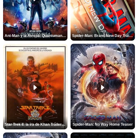
Ant-Man y la Avispa: Quantumanía Tráiler (2)
Spider-Man: Brand New Day Tráiler (3)
Star Trek II: la ira de Khan Tráiler VO
Spider-Man: No Way Home Teaser