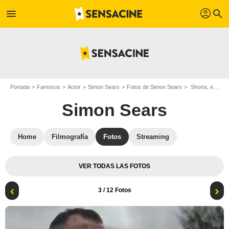
profil
menu
search
Portada
Famosos
Actor
Simon Sears
Fotos de Simon Sears
Shorta, el peso de la ley : Foto Simon Sears
Simon Sears
Home
Filmografía
Fotos
Streaming
VER TODAS LAS FOTOS
3
/ 12 Fotos