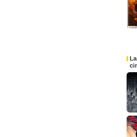
La
ci