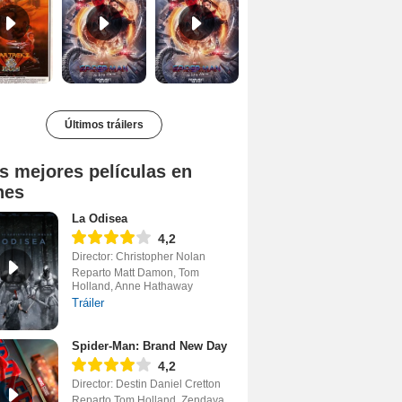
Últimos tráilers
s mejores películas en
nes
La Odisea
4,2
Director: Christopher Nolan
Reparto Matt Damon, Tom
Holland, Anne Hathaway
Tráiler
Spider-Man: Brand New Day
4,2
Director: Destin Daniel Cretton
Reparto Tom Holland, Zendaya,