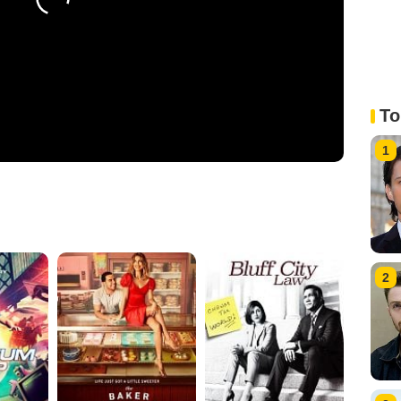
To
1
2