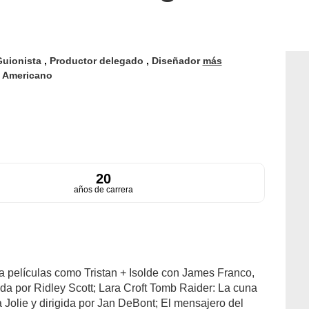
Guionista
,
Productor delegado
,
Diseñador
más
d
Americano
20
años de carrera
ara películas como Tristan + Isolde con James Franco,
da por Ridley Scott; Lara Croft Tomb Raider: La cuna
 Jolie y dirigida por Jan DeBont; El mensajero del