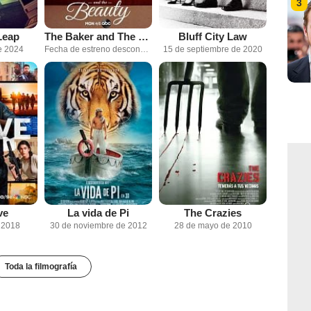
3
Leap
The Baker and The Beauty (2020)
Bluff City Law
e 2024
Fecha de estreno desconocida
15 de septiembre de 2020
ve
La vida de Pi
The Crazies
e 2018
30 de noviembre de 2012
28 de mayo de 2010
Toda la filmografía