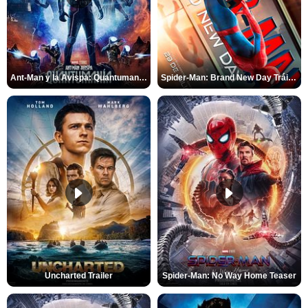
Ant-Man y la Avispa: Quantumanía Tráiler (2)
Spider-Man: Brand New Day Tráiler (3)
Uncharted Trailer
Spider-Man: No Way Home Teaser