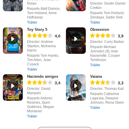
Nolan
Director: Destin Daniel
Cretton
Reparto Matt Damon,
Tom Holland, Anne
Reparto Tom Holland,
Hathaway
Zendaya, Sadie Sink
Tráiler
Tráiler
Toy Story 5
Obsession
4,0
3,9
Director: Andrew
Director: Curry Barker
Stanton, McKenna
Reparto Michael
Harris
Johnston (II), Inde
Reparto Tom Hanks,
Navarrette, Cooper
Tim Allen, Joan
Tomlinson
Cusack
Tráiler
Tráiler
Haciendo amigos
Vaiana
3,4
3,3
Director: David
Director: Thomas Kail
Marqués
Reparto Catherine
Reparto Antonio
Laga'aia, Dwayne
Resines, Quim
Johnson, Rena Owen
Gutiérrez, Megan
Tráiler
Montaner
Tráiler