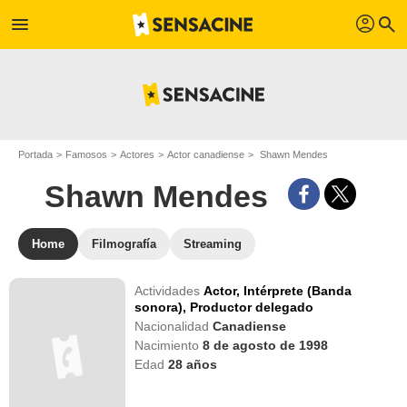
profil
menu
search
Portada
Famosos
Actores
Actor canadiense
Shawn Mendes
Shawn Mendes
Home
Filmografía
Streaming
Actividades
Actor,
Intérprete (Banda
sonora),
Productor delegado
Nacionalidad
Canadiense
Nacimiento
8 de agosto de 1998
Edad
28
años