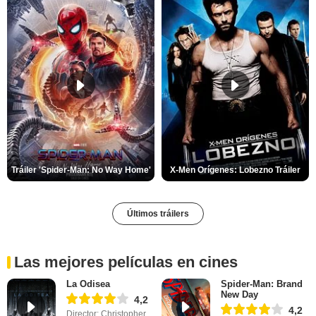
Tráiler 'Spider-Man: No Way Home'
X-Men Orígenes: Lobezno Tráiler
Últimos tráilers
Las mejores películas en cines
La Odisea
Spider-Man: Brand
New Day
4,2
4,2
Director: Christopher