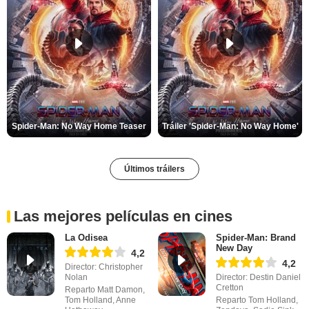
Spider-Man: No Way Home Teaser
Tráiler 'Spider-Man: No Way Home'
Últimos tráilers
Las mejores películas en cines
La Odisea
Spider-Man: Brand
New Day
4,2
4,2
Director: Christopher
Nolan
Director: Destin Daniel
Cretton
Reparto Matt Damon,
Tom Holland, Anne
Reparto Tom Holland,