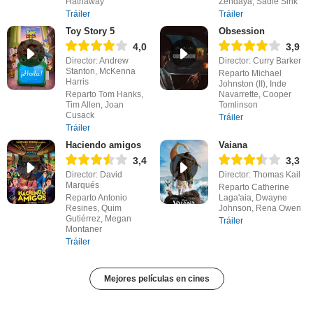
Hathaway
Zendaya, Sadie Sink
Tráiler
Tráiler
Toy Story 5
Obsession
4,0
3,9
Director: Andrew
Director: Curry Barker
Stanton, McKenna
Reparto Michael
Harris
Johnston (II), Inde
Reparto Tom Hanks,
Navarrette, Cooper
Tim Allen, Joan
Tomlinson
Cusack
Tráiler
Tráiler
Haciendo amigos
Vaiana
3,4
3,3
Director: David
Director: Thomas Kail
Marqués
Reparto Catherine
Reparto Antonio
Laga'aia, Dwayne
Resines, Quim
Johnson, Rena Owen
Gutiérrez, Megan
Tráiler
Montaner
Tráiler
Mejores películas en cines