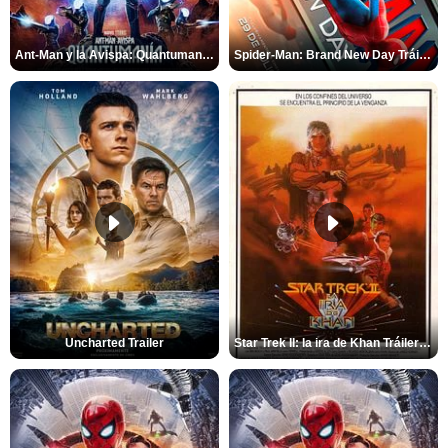
Ant-Man y la Avispa: Quantumanía Tráiler (2)
Spider-Man: Brand New Day Tráiler (3)
Uncharted Trailer
Star Trek II: la ira de Khan Tráiler VO