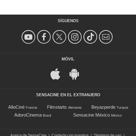
SÍGUENOS
MÓVIL
SENSACINE EN EL EXTRANJERO
AlloCiné
Filmstarts
Beyazperde
Francia
Alemania
Turquía
AdoroCinema
Sensacine México
Brasil
México
Acerca de SensaCine
|
Contacta con nosotros
|
Términos de uso
|