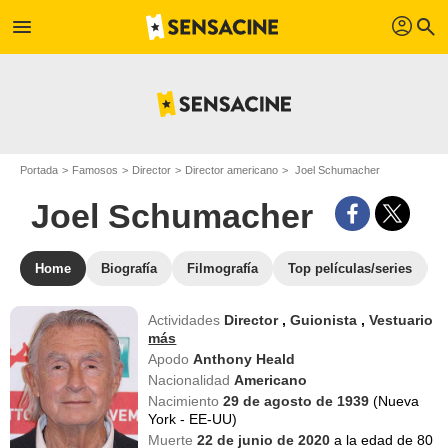
profil
menu
search
Portada
Famosos
Director
Director americano
Joel Schumacher
Joel Schumacher
Home
Biografía
Filmografía
Top películas/series
Actividades
Director
,
Guionista
,
Vestuario
más
Apodo
Anthony Heald
Nacionalidad
Americano
Nacimiento
29 de agosto de 1939
(Nueva
York - EE-UU)
Muerte
22 de junio de 2020
a la edad de 80