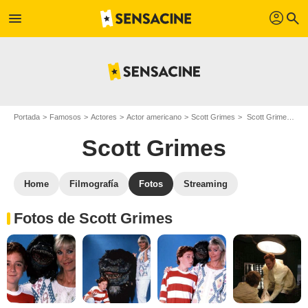
profil
menu
search
Portada
Famosos
Actores
Actor americano
Scott Grimes
Scott Grimes : Fotos de sus películas y series
Scott Grimes
Home
Filmografía
Fotos
Streaming
Fotos de Scott Grimes