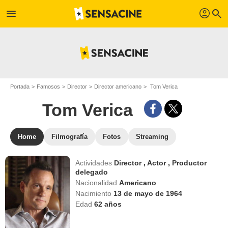
profil
menu
search
Portada
Famosos
Director
Director americano
Tom Verica
Tom Verica
Home
Filmografía
Fotos
Streaming
Actividades
Director
,
Actor
,
Productor
delegado
Nacionalidad
Americano
Nacimiento
13 de mayo de 1964
Edad
62
años