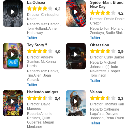
La Odisea
Spider-Man: Brand
New Day
4,2
4,2
Director: Christopher
Nolan
Director: Destin Daniel
Cretton
Reparto Matt Damon,
Tom Holland, Anne
Reparto Tom Holland,
Hathaway
Zendaya, Sadie Sink
Tráiler
Tráiler
Toy Story 5
Obsession
4,0
3,9
Director: Andrew
Director: Curry Barker
Stanton, McKenna
Reparto Michael
Harris
Johnston (II), Inde
Reparto Tom Hanks,
Navarrette, Cooper
Tim Allen, Joan
Tomlinson
Cusack
Tráiler
Tráiler
Haciendo amigos
Vaiana
3,4
3,3
Director: David
Director: Thomas Kail
Marqués
Reparto Catherine
Reparto Antonio
Laga'aia, Dwayne
Resines, Quim
Johnson, Rena Owen
Gutiérrez, Megan
Tráiler
Montaner