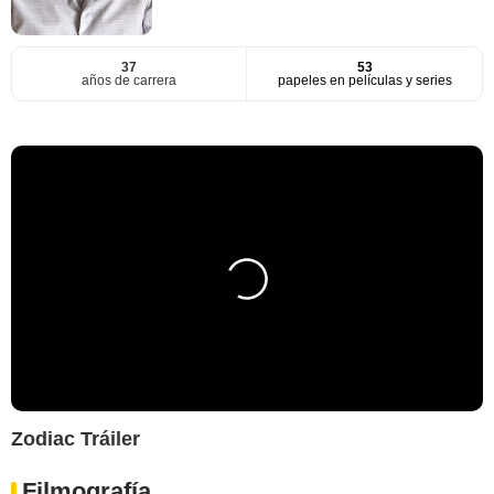
37
53
años de carrera
papeles en películas y series
Zodiac Tráiler
Filmografía