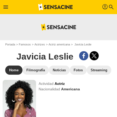
profil
menu
search
Portada
Famosos
Actrizes
Actriz americana
Javicia Leslie
Javicia Leslie
Home
Filmografía
Noticias
Fotos
Streaming
Actividad
Actriz
Nacionalidad
Americana