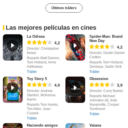
Últimos tráilers
Las mejores películas en cines
La Odisea
Spider-Man: Brand
New Day
4,2
4,2
Director: Christopher
Nolan
Director: Destin Daniel
Cretton
Reparto Matt Damon,
Tom Holland, Anne
Reparto Tom Holland,
Hathaway
Zendaya, Sadie Sink
Tráiler
Tráiler
Toy Story 5
Obsession
4,0
3,9
Director: Andrew
Director: Curry Barker
Stanton, McKenna
Reparto Michael
Harris
Johnston (II), Inde
Reparto Tom Hanks,
Navarrette, Cooper
Tim Allen, Joan
Tomlinson
Cusack
Tráiler
Tráiler
Haciendo amigos
Vaiana