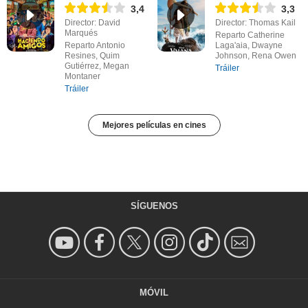
3,4
3,3
Director: David
Director: Thomas Kail
Marqués
Reparto Catherine
Reparto Antonio
Laga'aia, Dwayne
Resines, Quim
Johnson, Rena Owen
Gutiérrez, Megan
Tráiler
Montaner
Tráiler
Mejores películas en cines
SÍGUENOS
MÓVIL