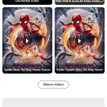
Uncharted Trailer
Star Trek II: la ira de Khan Tráiler VO
Spider-Man: No Way Home Teaser
Tráiler 'Spider-Man: No Way Home'
Últimos tráilers