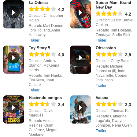
La Odisea
Spider-Man: Brand
New Day
4,2
4,2
Director: Christopher
Nolan
Director: Destin Daniel
Cretton
Reparto Matt Damon,
Tom Holland, Anne
Reparto Tom Holland,
Hathaway
Zendaya, Sadie Sink
Tráiler
Tráiler
Toy Story 5
Obsession
4,0
3,9
Director: Andrew
Director: Curry Barker
Stanton, McKenna
Reparto Michael
Harris
Johnston (II), Inde
Reparto Tom Hanks,
Navarrette, Cooper
Tim Allen, Joan
Tomlinson
Cusack
Tráiler
Tráiler
Haciendo amigos
Vaiana
3,4
3,3
Director: David
Director: Thomas Kail
Marqués
Reparto Catherine
Reparto Antonio
Laga'aia, Dwayne
Resines, Quim
Johnson, Rena Owen
Gutiérrez, Megan
Tráiler
Montaner