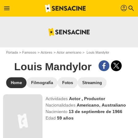
profil
menu
search
Portada
Famosos
Actores
Actor americano
Louis Mandylor
Louis Mandylor
Home
Filmografía
Fotos
Streaming
Actividades
Actor
,
Productor
Nacionalidades
Americano,
Australiano
Nacimiento
13 de septiembre de 1966
Edad
59
años