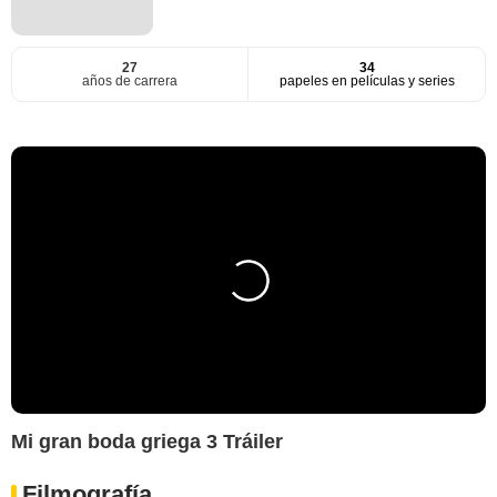
27
34
años de carrera
papeles en películas y series
Mi gran boda griega 3 Tráiler
Filmografía