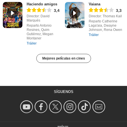
Haciendo amigos
Vaiana
3,4
3,3
Director: David
Director: Thomas Kail
Marqués
Reparto Catherine
Reparto Antonio
Laga'aia, Dwayne
Resines, Quim
Johnson, Rena Owen
Gutiérrez, Megan
Tráiler
Montaner
Tráiler
Mejores películas en cines
SÍGUENOS