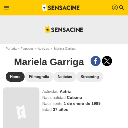
profil
menu
search
Portada
Famosos
Actrizes
Mariela Garriga
Mariela Garriga
Home
Filmografía
Noticias
Streaming
Actividad
Actriz
Nacionalidad
Cubana
Nacimiento
1 de enero de 1989
Edad
37
años