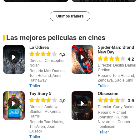
Últimos tráilers
Las mejores películas en cines
La Odisea
Spider-Man: Brand
New Day
4,2
4,2
Director: Christopher
Nolan
Director: Destin Daniel
Cretton
Reparto Matt Damon,
Tom Holland, Anne
Reparto Tom Holland,
Hathaway
Zendaya, Sadie Sink
Tráiler
Tráiler
Toy Story 5
Obsession
4,0
3,9
Director: Andrew
Director: Curry Barker
Stanton, McKenna
Reparto Michael
Harris
Johnston (II), Inde
Reparto Tom Hanks,
Navarrette, Cooper
Tim Allen, Joan
Tomlinson
Cusack
Tráiler
Tráiler