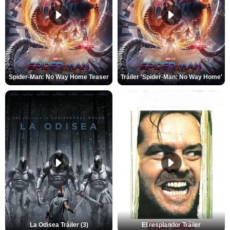
Spider-Man: No Way Home Teaser
Tráiler 'Spider-Man: No Way Home'
La Odisea Tráiler (3)
El resplandor Tráiler