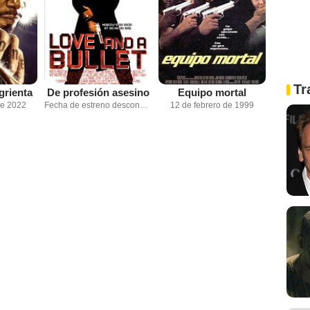
Tr
rienta
De profesión asesino
Equipo mortal
de 2022
Fecha de estreno desconocida
12 de febrero de 1999