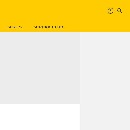
profil
search
SERIES
SCREAM CLUB