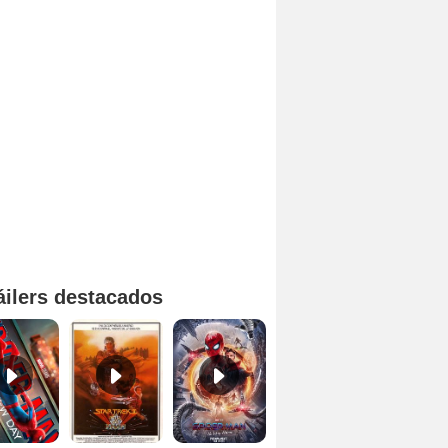
áilers destacados
Spider-Man: Brand New Day Tráiler (3)
Star Trek II: la ira de Khan Tráiler VO
Spider-Man: No Way Home Teaser
Tráiler 'Spider-Man: No Way Home'
La Odisea Tráiler (3)
El resplandor Tráiler