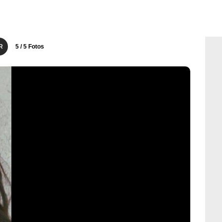
R
5
/ 5 Fotos