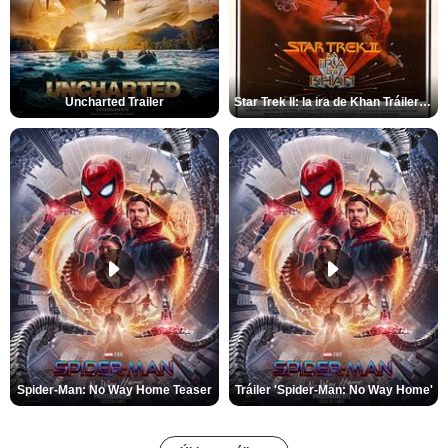
Uncharted Trailer
Star Trek II: la ira de Khan Tráiler VO
Spider-Man: No Way Home Teaser
Tráiler 'Spider-Man: No Way Home'