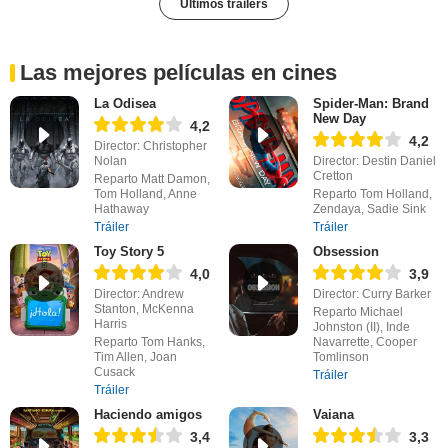
Últimos tráilers
Las mejores películas en cines
La Odisea
Spider-Man: Brand
New Day
4,2
4,2
Director: Christopher
Nolan
Director: Destin Daniel
Cretton
Reparto Matt Damon,
Tom Holland, Anne
Reparto Tom Holland,
Hathaway
Zendaya, Sadie Sink
Tráiler
Tráiler
Toy Story 5
Obsession
4,0
3,9
Director: Andrew
Director: Curry Barker
Stanton, McKenna
Reparto Michael
Harris
Johnston (II), Inde
Reparto Tom Hanks,
Navarrette, Cooper
Tim Allen, Joan
Tomlinson
Cusack
Tráiler
Tráiler
Haciendo amigos
Vaiana
3,4
3,3