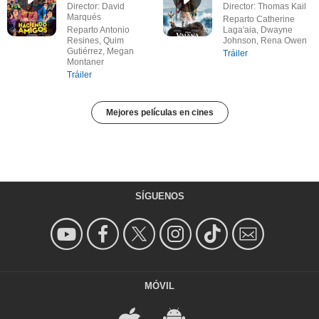
Director: David
Director: Thomas Kail
Marqués
Reparto Catherine
Reparto Antonio
Laga'aia, Dwayne
Resines, Quim
Johnson, Rena Owen
Gutiérrez, Megan
Tráiler
Montaner
Tráiler
Mejores películas en cines
SÍGUENOS
MÓVIL