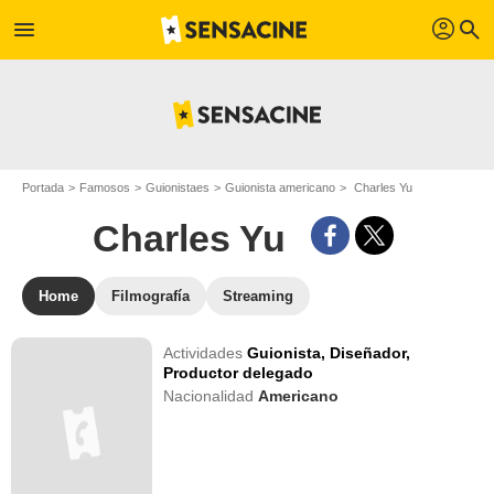
profil
menu
search
Portada
Famosos
Guionistaes
Guionista americano
Charles Yu
Charles Yu
Home
Filmografía
Streaming
Actividades
Guionista,
Diseñador,
Productor delegado
Nacionalidad
Americano