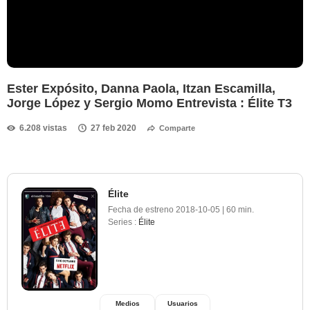
Ester Expósito, Danna Paola, Itzan Escamilla,
Jorge López y Sergio Momo Entrevista : Élite T3
6.208 vistas
27 feb 2020
Comparte
Élite
Fecha de estreno
2018-10-05
|
60 min.
Series :
Élite
Medios
Usuarios