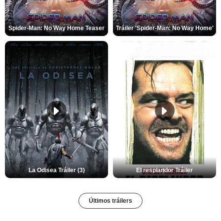
Spider-Man: No Way Home Teaser
Tráiler 'Spider-Man: No Way Home'
La Odisea Tráiler (3)
El resplandor Tráiler
Últimos tráilers