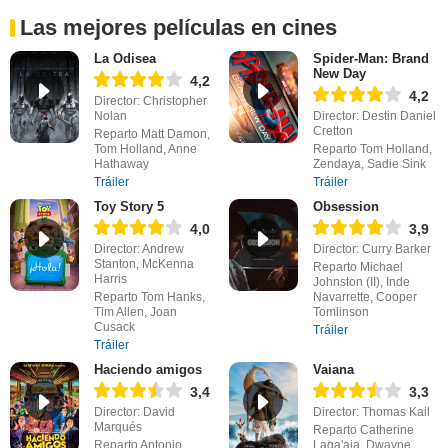
Las mejores películas en cines
La Odisea
Spider-Man: Brand
New Day
4,2
4,2
Director: Christopher
Nolan
Director: Destin Daniel
Cretton
Reparto Matt Damon,
Tom Holland, Anne
Reparto Tom Holland,
Hathaway
Zendaya, Sadie Sink
Tráiler
Tráiler
Toy Story 5
Obsession
4,0
3,9
Director: Andrew
Director: Curry Barker
Stanton, McKenna
Reparto Michael
Harris
Johnston (II), Inde
Reparto Tom Hanks,
Navarrette, Cooper
Tim Allen, Joan
Tomlinson
Cusack
Tráiler
Tráiler
Haciendo amigos
Vaiana
3,4
3,3
Director: David
Director: Thomas Kail
Marqués
Reparto Catherine
Reparto Antonio
Laga'aia, Dwayne