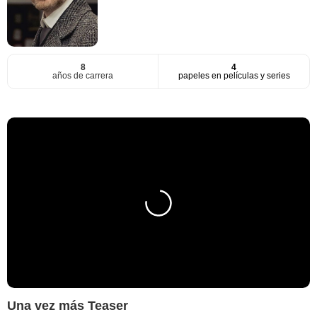
8
4
años de carrera
papeles en películas y series
Una vez más Teaser