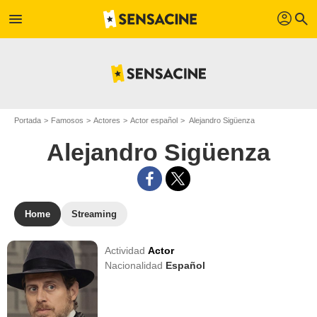
profil
menu
search
Portada
Famosos
Actores
Actor español
Alejandro Sigüenza
Alejandro Sigüenza
Home
Streaming
Actividad
Actor
Nacionalidad
Español