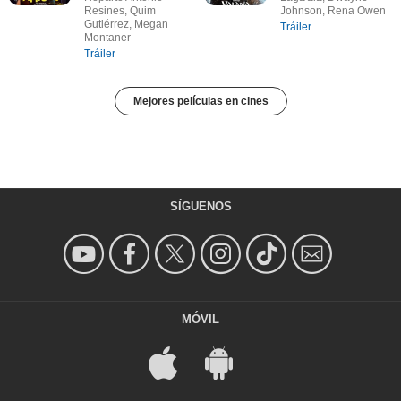
Resines, Quim
Johnson, Rena Owen
Gutiérrez, Megan
Tráiler
Montaner
Tráiler
Mejores películas en cines
SÍGUENOS
MÓVIL