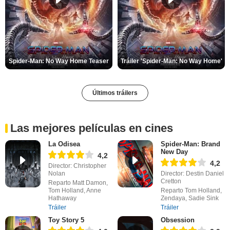
Spider-Man: No Way Home Teaser
Tráiler 'Spider-Man: No Way Home'
Últimos tráilers
Las mejores películas en cines
La Odisea
Spider-Man: Brand
New Day
4,2
4,2
Director: Christopher
Nolan
Director: Destin Daniel
Cretton
Reparto Matt Damon,
Tom Holland, Anne
Reparto Tom Holland,
Hathaway
Zendaya, Sadie Sink
Tráiler
Tráiler
Toy Story 5
Obsession