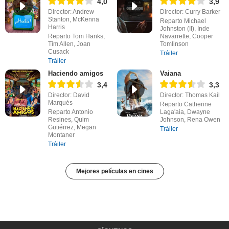
4,0
3,9
Director: Andrew
Director: Curry Barker
Stanton, McKenna
Reparto Michael
Harris
Johnston (II), Inde
Reparto Tom Hanks,
Navarrette, Cooper
Tim Allen, Joan
Tomlinson
Cusack
Tráiler
Tráiler
Haciendo amigos
Vaiana
3,4
3,3
Director: David
Director: Thomas Kail
Marqués
Reparto Catherine
Reparto Antonio
Laga'aia, Dwayne
Resines, Quim
Johnson, Rena Owen
Gutiérrez, Megan
Tráiler
Montaner
Tráiler
Mejores películas en cines