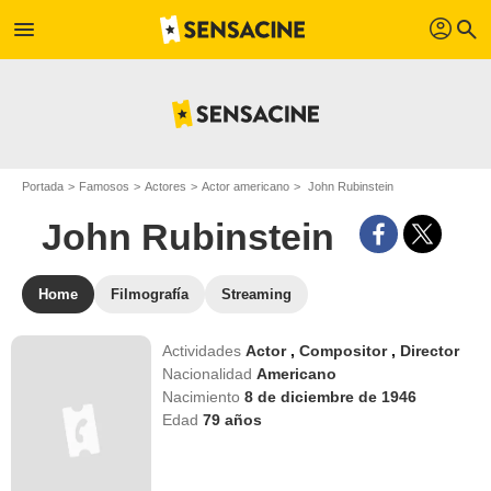
profil
menu
search
Portada
Famosos
Actores
Actor americano
John Rubinstein
John Rubinstein
Home
Filmografía
Streaming
Actividades
Actor
,
Compositor
,
Director
Nacionalidad
Americano
Nacimiento
8 de diciembre de 1946
Edad
79
años