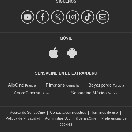
SÍGUENOS
MÓVIL
SENSACINE EN EL EXTRANJERO
AlloCiné
Filmstarts
Beyazperde
Francia
Alemania
Turquía
AdoroCinema
Sensacine México
Brasil
México
Acerca de SensaCine
|
Contacta con nosotros
|
Términos de uso
|
Política de Privacidad
|
Administrar Utiq
|
©SensaCine
|
Preferencias de
cookies