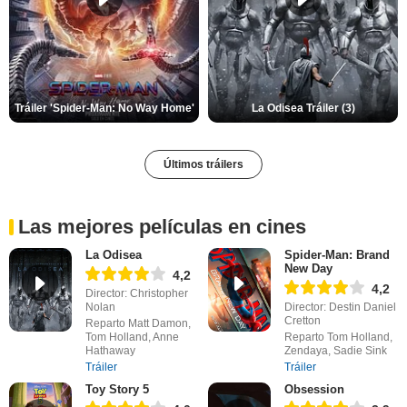
Tráiler 'Spider-Man: No Way Home'
La Odisea Tráiler (3)
Últimos tráilers
Las mejores películas en cines
La Odisea
Spider-Man: Brand
New Day
4,2
4,2
Director: Christopher
Nolan
Director: Destin Daniel
Cretton
Reparto Matt Damon,
Tom Holland, Anne
Reparto Tom Holland,
Hathaway
Zendaya, Sadie Sink
Tráiler
Tráiler
Toy Story 5
Obsession