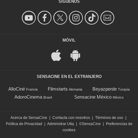
SÍGUENOS
MÓVIL
SENSACINE EN EL EXTRANJERO
AlloCiné
Filmstarts
Beyazperde
Francia
Alemania
Turquía
AdoroCinema
Sensacine México
Brasil
México
Acerca de SensaCine
|
Contacta con nosotros
|
Términos de uso
|
Política de Privacidad
|
Administrar Utiq
|
©SensaCine
|
Preferencias de
cookies