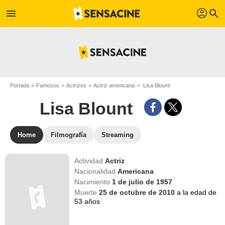
profil
menu
search
Portada
Famosos
Actrizes
Actriz americana
Lisa Blount
Lisa Blount
Home
Filmografía
Streaming
Actividad
Actriz
Nacionalidad
Americana
Nacimiento
1 de julio de 1957
Muerte
25 de octubre de 2010
a la edad de
53 años