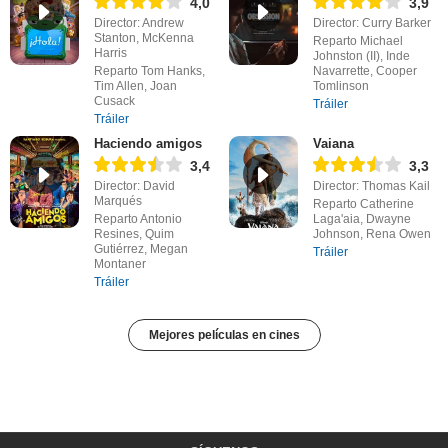
4,0
3,9
Director: Andrew
Director: Curry Barker
Stanton, McKenna
Reparto Michael
Harris
Johnston (II), Inde
Reparto Tom Hanks,
Navarrette, Cooper
Tim Allen, Joan
Tomlinson
Cusack
Tráiler
Tráiler
Haciendo amigos
Vaiana
3,4
3,3
Director: David
Director: Thomas Kail
Marqués
Reparto Catherine
Reparto Antonio
Laga'aia, Dwayne
Resines, Quim
Johnson, Rena Owen
Gutiérrez, Megan
Tráiler
Montaner
Tráiler
Mejores películas en cines