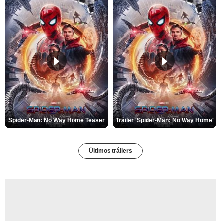
Spider-Man: No Way Home Teaser
Tráiler 'Spider-Man: No Way Home'
Últimos tráilers