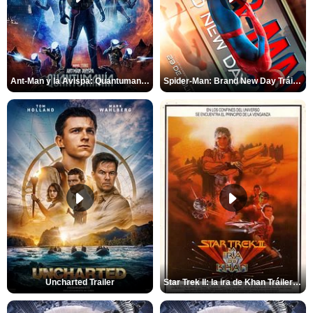
Ant-Man y la Avispa: Quantumanía Tráiler (2)
Spider-Man: Brand New Day Tráiler (3)
Uncharted Trailer
Star Trek II: la ira de Khan Tráiler VO