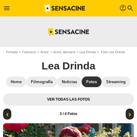
profil
menu
search
Portada
Famosos
Actriz
Actriz alemana
Lea Drinda
Foto Lea Drinda
Lea Drinda
Home
Filmografía
Noticias
Fotos
Streaming
VER TODAS LAS FOTOS
3
/ 4 Fotos