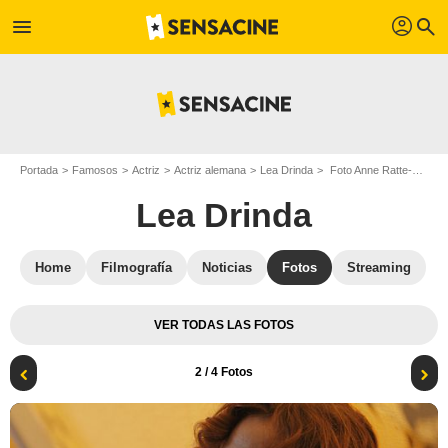
profil
menu
search
Portada
Famosos
Actriz
Actriz alemana
Lea Drinda
Foto Anne Ratte-Polle, Lea Drinda
Lea Drinda
Home
Filmografía
Noticias
Fotos
Streaming
VER TODAS LAS FOTOS
2
/ 4 Fotos