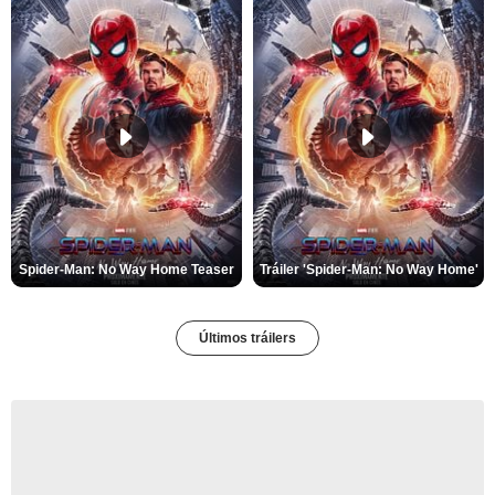
Spider-Man: No Way Home Teaser
Tráiler 'Spider-Man: No Way Home'
Últimos tráilers