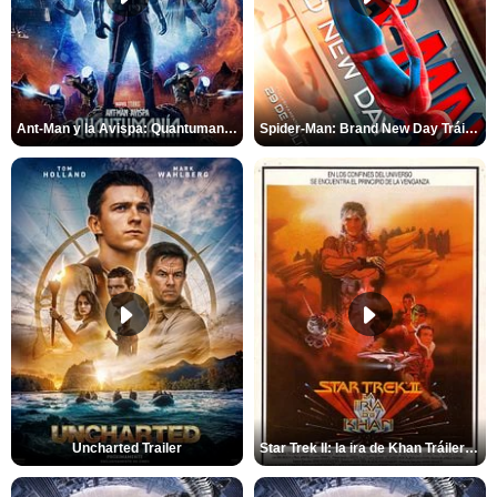
Ant-Man y la Avispa: Quantumanía Tráiler (2)
Spider-Man: Brand New Day Tráiler (3)
Uncharted Trailer
Star Trek II: la ira de Khan Tráiler VO