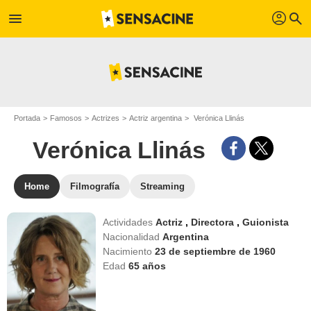
profil
menu
search
Portada
Famosos
Actrizes
Actriz argentina
Verónica Llinás
Verónica Llinás
Home
Filmografía
Streaming
Actividades
Actriz
,
Directora
,
Guionista
Nacionalidad
Argentina
Nacimiento
23 de septiembre de 1960
Edad
65
años