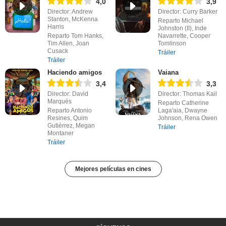
4,0
3,9
Director: Andrew
Director: Curry Barker
Stanton, McKenna
Reparto Michael
Harris
Johnston (II), Inde
Reparto Tom Hanks,
Navarrette, Cooper
Tim Allen, Joan
Tomlinson
Cusack
Tráiler
Tráiler
Haciendo amigos
Vaiana
3,4
3,3
Director: David
Director: Thomas Kail
Marqués
Reparto Catherine
Reparto Antonio
Laga'aia, Dwayne
Resines, Quim
Johnson, Rena Owen
Gutiérrez, Megan
Tráiler
Montaner
Tráiler
Mejores películas en cines