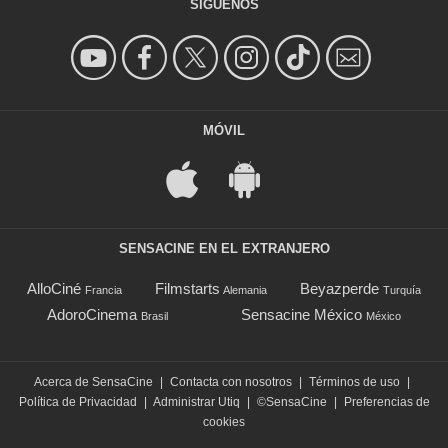
SÍGUENOS
MÓVIL
SENSACINE EN EL EXTRANJERO
AlloCiné
Filmstarts
Beyazperde
Francia
Alemania
Turquía
AdoroCinema
Sensacine México
Brasil
México
Acerca de SensaCine
|
Contacta con nosotros
|
Términos de uso
|
Política de Privacidad
|
Administrar Utiq
|
©SensaCine
|
Preferencias de
cookies