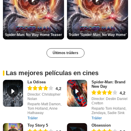
Spider-Man: No Way Home Teaser
Tráiler 'Spider-Man: No Way Home'
Últimos tráilers
Las mejores películas en cines
La Odisea
Spider-Man: Brand
New Day
4,2
4,2
Director: Christopher
Nolan
Director: Destin Daniel
Cretton
Reparto Matt Damon,
Tom Holland, Anne
Reparto Tom Holland,
Hathaway
Zendaya, Sadie Sink
Tráiler
Tráiler
Toy Story 5
Obsession