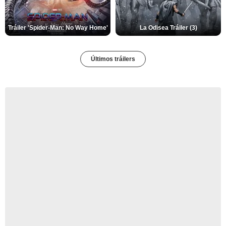
Tráiler 'Spider-Man: No Way Home'
La Odisea Tráiler (3)
Últimos tráilers