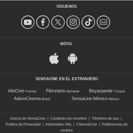
SÍGUENOS
MÓVIL
SENSACINE EN EL EXTRANJERO
AlloCiné
Filmstarts
Beyazperde
Francia
Alemania
Turquía
AdoroCinema
Sensacine México
Brasil
México
Acerca de SensaCine
|
Contacta con nosotros
|
Términos de uso
|
Política de Privacidad
|
Administrar Utiq
|
©SensaCine
|
Preferencias de
cookies