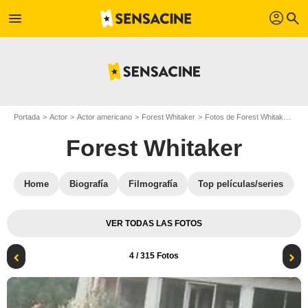
profil
menu
search
Portada
Actor
Actor americano
Forest Whitaker
Fotos de Forest Whitaker
Bi
Forest Whitaker
Home
Biografía
Filmografía
Top películas/series
VER TODAS LAS FOTOS
4
/ 315 Fotos