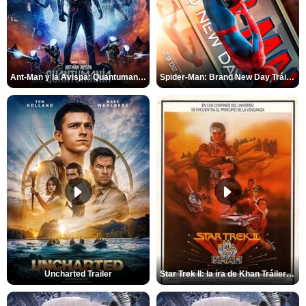
Ant-Man y la Avispa: Quantumanía Tráiler (2)
Spider-Man: Brand New Day Tráiler (3)
Uncharted Trailer
Star Trek II: la ira de Khan Tráiler VO