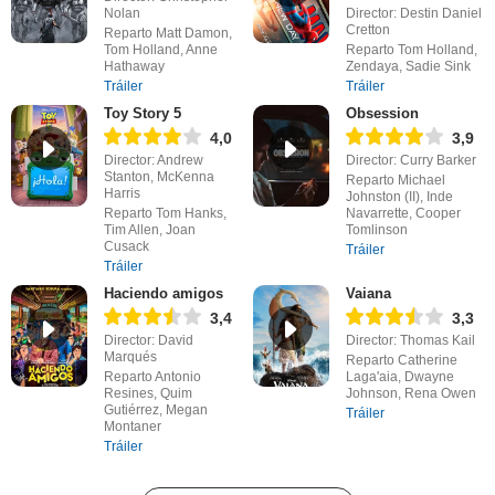
Nolan
Director: Destin Daniel
Cretton
Reparto Matt Damon,
Tom Holland, Anne
Reparto Tom Holland,
Hathaway
Zendaya, Sadie Sink
Tráiler
Tráiler
Toy Story 5
Obsession
4,0
3,9
Director: Andrew
Director: Curry Barker
Stanton, McKenna
Reparto Michael
Harris
Johnston (II), Inde
Reparto Tom Hanks,
Navarrette, Cooper
Tim Allen, Joan
Tomlinson
Cusack
Tráiler
Tráiler
Haciendo amigos
Vaiana
3,4
3,3
Director: David
Director: Thomas Kail
Marqués
Reparto Catherine
Reparto Antonio
Laga'aia, Dwayne
Resines, Quim
Johnson, Rena Owen
Gutiérrez, Megan
Tráiler
Montaner
Tráiler