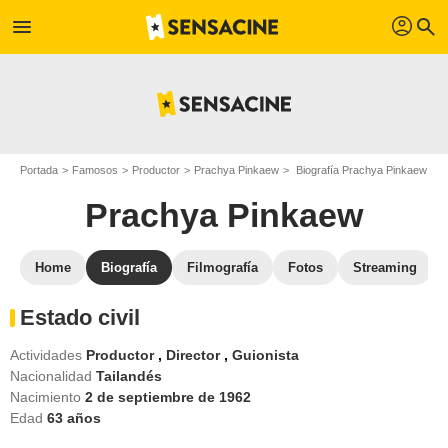
profil
menu
search
Portada
Famosos
Productor
Prachya Pinkaew
Biografía Prachya Pinkaew
Prachya Pinkaew
Home
Biografía
Filmografía
Fotos
Streaming
Estado civil
Actividades
Productor
,
Director
,
Guionista
Nacionalidad
Tailandés
Nacimiento
2 de septiembre de 1962
Edad
63
años