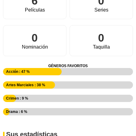
6
0
Películas
Series
0
0
Nominación
Taquilla
GÉNEROS FAVORITOS
Acción : 47 %
Artes Marciales : 38 %
Crimen : 9 %
Drama : 6 %
Sus estadísticas