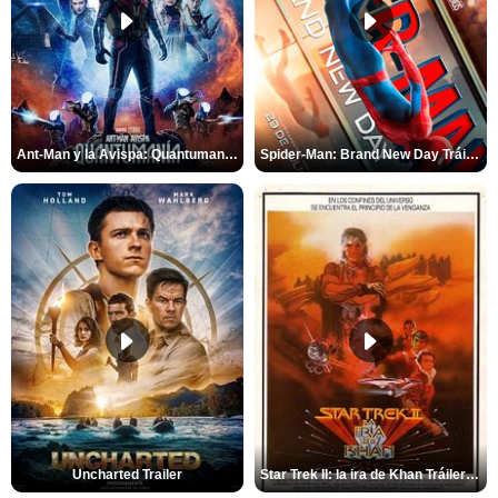
Ant-Man y la Avispa: Quantumanía Tráiler (2)
Spider-Man: Brand New Day Tráiler (3)
Uncharted Trailer
Star Trek II: la ira de Khan Tráiler VO