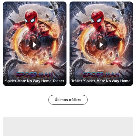
Spider-Man: No Way Home Teaser
Tráiler 'Spider-Man: No Way Home'
Últimos tráilers