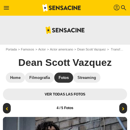
profil
menu
search
Portada
Famosos
Actor
Actor americano
Dean Scott Vazquez
Transformers: El despertar de las bestias : Foto Dean Scott Vazquez
Dean Scott Vazquez
Home
Filmografía
Fotos
Streaming
VER TODAS LAS FOTOS
4
/ 5 Fotos