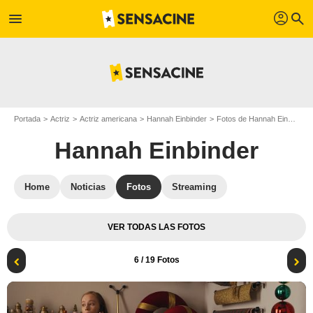
profil
menu
search
Portada
Actriz
Actriz americana
Hannah Einbinder
Fotos de Hannah Einbinder
Hannah Einbinder
Home
Noticias
Fotos
Streaming
VER TODAS LAS FOTOS
6
/ 19 Fotos