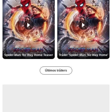
Spider-Man: No Way Home Teaser
Tráiler 'Spider-Man: No Way Home'
Últimos tráilers