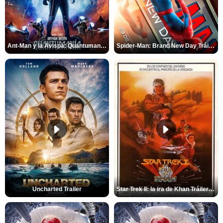
Ant-Man y la Avispa: Quantumanía Tráiler (2)
Spider-Man: Brand New Day Tráiler (3)
Uncharted Trailer
Star Trek II: la ira de Khan Tráiler VO