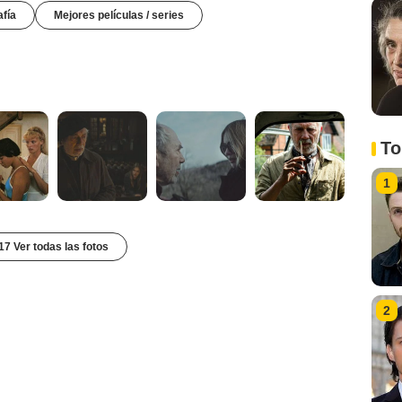
afía
Mejores películas / series
To
1
17 Ver todas las fotos
2