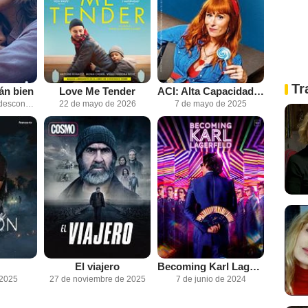
Tr
án bien
Love Me Tender
ACI: Alta Capacidad Intelectual
Fecha de estreno desconocida
22 de mayo de 2026
7 de mayo de 2025
El viajero
Becoming Karl Lagerfeld
 2025
27 de noviembre de 2025
7 de junio de 2024