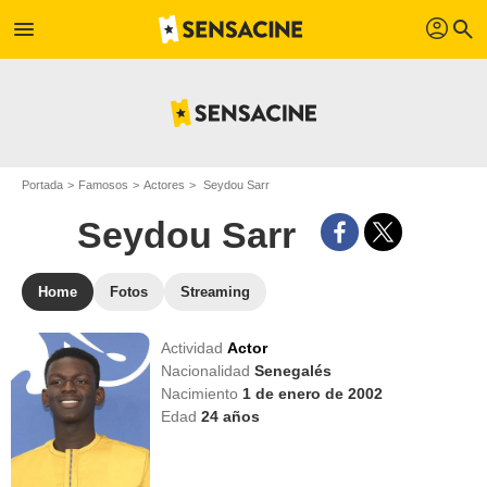
profil
menu
search
Portada
Famosos
Actores
Seydou Sarr
Seydou Sarr
Home
Fotos
Streaming
Actividad
Actor
Nacionalidad
Senegalés
Nacimiento
1 de enero de 2002
Edad
24
años