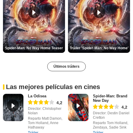
Spider-Man: No Way Home Teaser
Tráiler 'Spider-Man: No Way Home'
Últimos tráilers
Las mejores películas en cines
La Odisea
Spider-Man: Brand
New Day
4,2
4,2
Director: Christopher
Nolan
Director: Destin Daniel
Cretton
Reparto Matt Damon,
Tom Holland, Anne
Reparto Tom Holland,
Hathaway
Zendaya, Sadie Sink
Tráiler
Tráiler