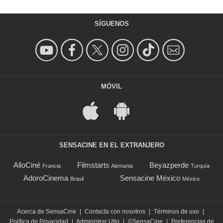
SÍGUENOS
MÓVIL
SENSACINE EN EL EXTRANJERO
AlloCiné
Filmstarts
Beyazperde
Francia
Alemania
Turquía
AdoroCinema
Sensacine México
Brasil
México
Acerca de SensaCine
|
Contacta con nosotros
|
Términos de uso
|
Política de Privacidad
|
Administrar Utiq
|
©SensaCine
|
Preferencias de