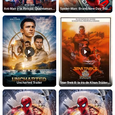
Ant-Man y la Avispa: Quantumanía Tráiler (2)
Spider-Man: Brand New Day Tráiler (3)
Uncharted Trailer
Star Trek II: la ira de Khan Tráiler VO