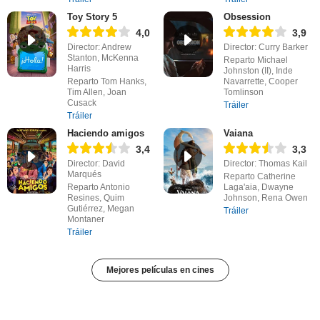
Toy Story 5
Obsession
4,0
3,9
Director: Andrew
Director: Curry Barker
Stanton, McKenna
Reparto Michael
Harris
Johnston (II), Inde
Reparto Tom Hanks,
Navarrette, Cooper
Tim Allen, Joan
Tomlinson
Cusack
Tráiler
Tráiler
Haciendo amigos
Vaiana
3,4
3,3
Director: David
Director: Thomas Kail
Marqués
Reparto Catherine
Reparto Antonio
Laga'aia, Dwayne
Resines, Quim
Johnson, Rena Owen
Gutiérrez, Megan
Tráiler
Montaner
Tráiler
Mejores películas en cines