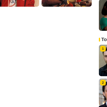
To
1
2