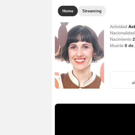
Home
Streaming
Actividad
Act
Nacionalida
Nacimiento
2
Muerte
6 de 
a