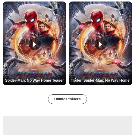
Spider-Man: No Way Home Teaser
Tráiler 'Spider-Man: No Way Home'
Últimos tráilers