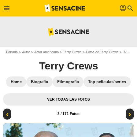
profil
menu
search
Portada
Actor
Actor americano
Terry Crews
Fotos de Terry Crews
Norbit : Foto Brian Robbins, Clifton Powell, Terry Crews
Terry Crews
Home
Biografía
Filmografía
Top películas/series
VER TODAS LAS FOTOS
3
/ 171 Fotos