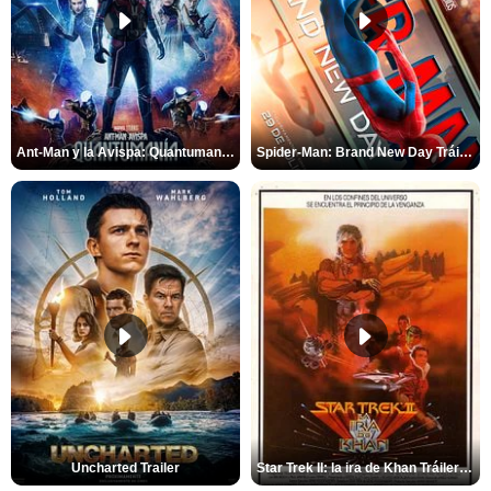
Ant-Man y la Avispa: Quantumanía Tráiler (2)
Spider-Man: Brand New Day Tráiler (3)
Uncharted Trailer
Star Trek II: la ira de Khan Tráiler VO