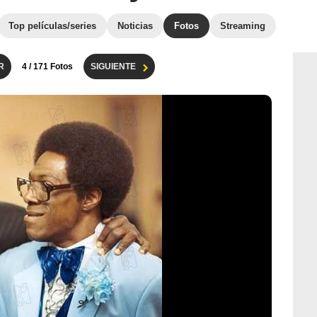
Top películas/series
Noticias
Fotos
Streaming
R
4
/ 171 Fotos
SIGUIENTE