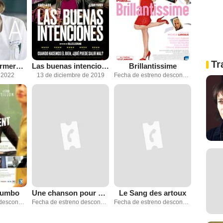
Tr
Nina, una enfermera diferente
Las buenas intenciones
Brillantissime
 2022
13 de diciembre de 2019
Fecha de estreno desconocida
rumbo
Une chanson pour ma mère
Le Sang des artoux
Fecha de estreno desconocida
Fecha de estreno desconocida
Fecha de estreno desconocida