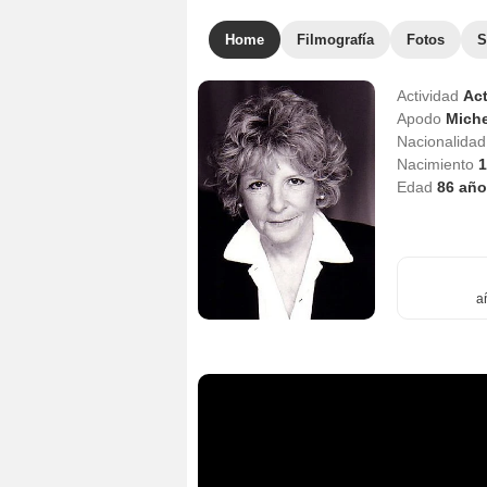
Home
Filmografía
Fotos
S
Actividad
Act
Apodo
Miche
Nacionalida
Nacimiento
1
Edad
86
año
a