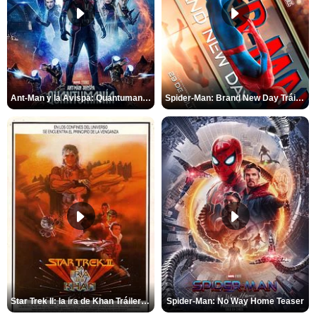
Ant-Man y la Avispa: Quantumanía Tráiler (2)
Spider-Man: Brand New Day Tráiler (3)
Star Trek II: la ira de Khan Tráiler VO
Spider-Man: No Way Home Teaser