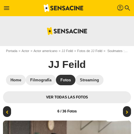
profil
menu
search
Portada
Actor
Actor americano
JJ Feild
Fotos de JJ Feild
Soulmates : Foto JJ Feild, Betsy Brandt, Lorna Brown
JJ Feild
Home
Filmografía
Fotos
Streaming
VER TODAS LAS FOTOS
6
/ 36 Fotos