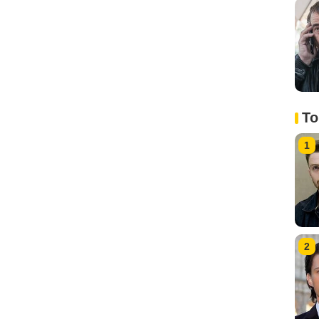
To
1
2