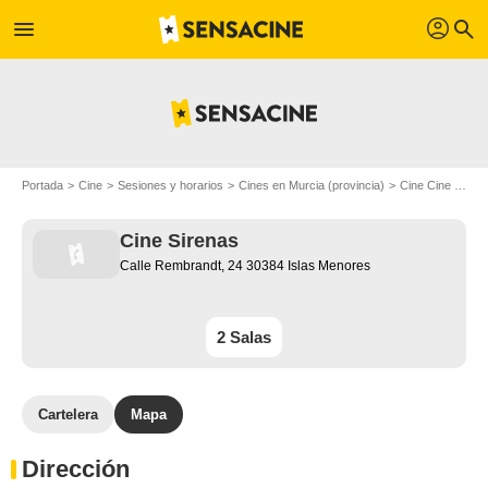
profil
menu
search
Portada
Cine
Sesiones y horarios
Cines en Murcia (provincia)
Cine Cine Sirenas
Cine Sirenas
Calle Rembrandt, 24 30384 Islas Menores
2 Salas
Cartelera
Mapa
Dirección