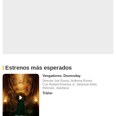
Estrenos más esperados
Vengadores: Doomsday
Director Joe Russo, Anthony Russo
Con Robert Downey Jr., Vanessa Kirby
Película - Aventura
Tráiler