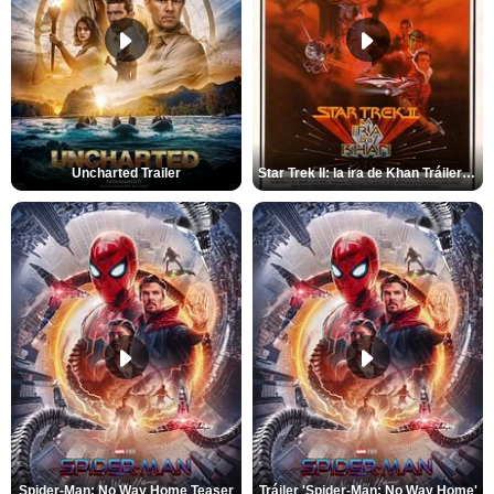
Uncharted Trailer
Star Trek II: la ira de Khan Tráiler VO
Spider-Man: No Way Home Teaser
Tráiler 'Spider-Man: No Way Home'