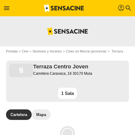
profil
menu
search
Portada
Cine
Sesiones y horarios
Cines en Murcia (provincia)
Terraza Centro Joven en Mula
Terraza Centro Joven
Carretera Caravaca, 16 30170 Mula
1 Sala
Cartelera
Mapa