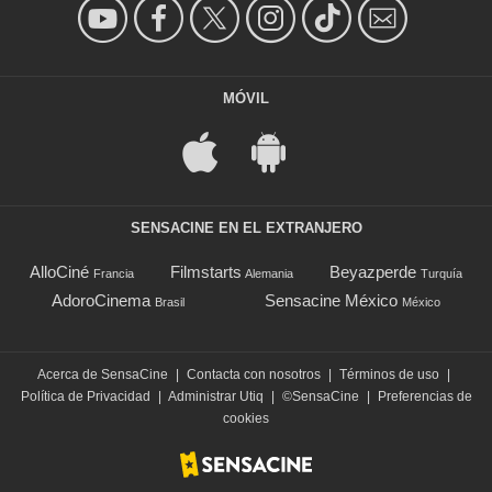
MÓVIL
SENSACINE EN EL EXTRANJERO
AlloCiné
Filmstarts
Beyazperde
Francia
Alemania
Turquía
AdoroCinema
Sensacine México
Brasil
México
Acerca de SensaCine
|
Contacta con nosotros
|
Términos de uso
|
Política de Privacidad
|
Administrar Utiq
|
©SensaCine
|
Preferencias de
cookies