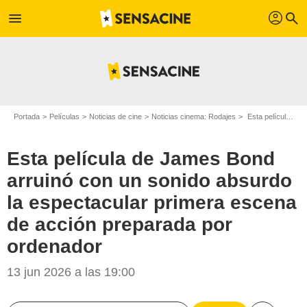
profil
menu
search
Portada
Películas
Noticias de cine
Noticias cinema: Rodajes
Esta película de James Bond arruinó con un sonido absurdo la espectacular primera escena de acción preparada por ordenador
Esta película de James Bond
arruinó con un sonido absurdo
la espectacular primera escena
de acción preparada por
ordenador
13 jun 2026 a las 19:00