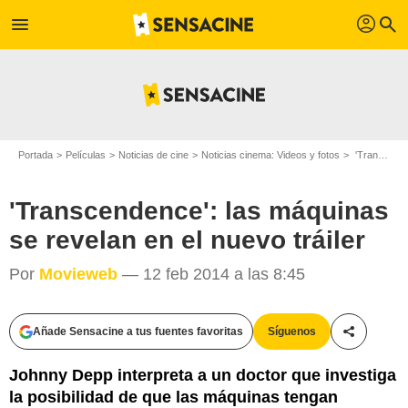
profil
menu
search
Portada
Películas
Noticias de cine
Noticias cinema: Videos y fotos
'Transcendence': las máquinas se revelan en el nuevo tráiler
'Transcendence': las máquinas
se revelan en el nuevo tráiler
Por
Movieweb
— 12 feb 2014 a las 8:45
Añade Sensacine a tus fuentes favoritas
Síguenos
Compartir
Johnny Depp interpreta a un doctor que investiga
la posibilidad de que las máquinas tengan