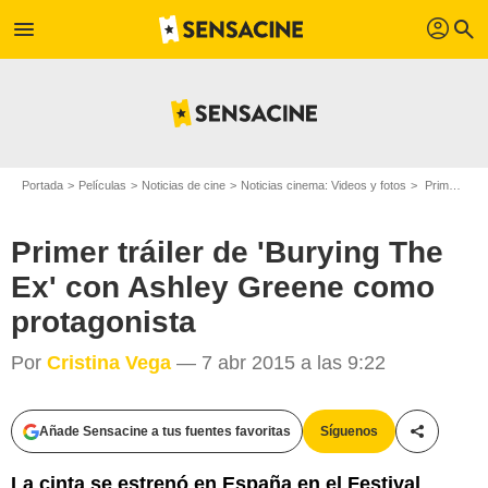
profil
menu
search
Portada
Películas
Noticias de cine
Noticias cinema: Videos y fotos
Primer tráiler de 'Burying The Ex' con Ashley Greene como protagonista
Primer tráiler de 'Burying The
Ex' con Ashley Greene como
protagonista
Por
Cristina Vega
— 7 abr 2015 a las 9:22
Añade Sensacine a tus fuentes favoritas
Síguenos
Compartir
La cinta se estrenó en España en el Festival