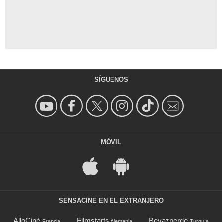
SÍGUENOS
MÓVIL
SENSACINE EN EL EXTRANJERO
AlloCiné
Filmstarts
Beyazperde
Francia
Alemania
Turquía