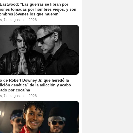
 Eastwood: "Las guerras se libran por
iones tomadas por hombres viejos, y son
ombres jóvenes los que mueren"
s, 7 de agosto de 2026
jo de Robert Downey Jr. que heredó la
ición genética" de la adicción y acabó
tado por cocaína
s, 7 de agosto de 2026