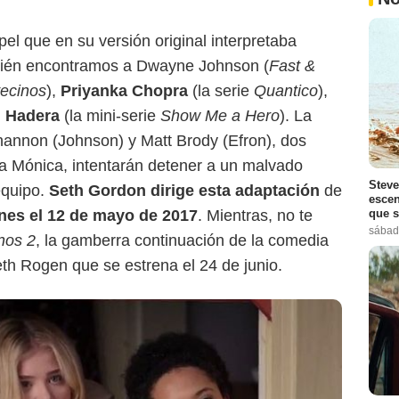
el que en su versión original interpretaba
mbién encontramos a Dwayne Johnson (
Fast &
vecinos
),
Priyanka Chopra
(la serie
Quantico
),
h Hadera
(la mini-serie
Show Me a Hero
). La
hannon (Johnson) y Matt Brody (Efron), dos
ta Mónica, intentarán detener a un malvado
Steve
equipo.
Seth Gordon dirige esta adaptación
de
escen
que s
cines el 12 de mayo de 2017
. Mientras, no te
sábad
nos 2
, la gamberra continuación de la comedia
th Rogen que se estrena el 24 de junio.