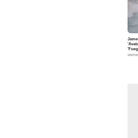
James
'Avat
'Fueg
vierne