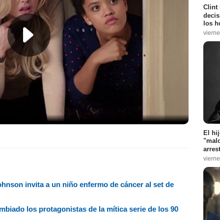
Clint
decis
los h
vierne
El hi
"mald
arres
vierne
ohnson invita a un niño enfermo de cáncer al set de
ambiado los protagonistas de la mítica serie de los 90