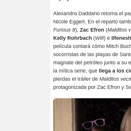
Alexandra Daddario retoma el pap
Nicole Eggert. En el reparto ta
Furious 8
),
Zac Efron
(
Malditos 
Kelly Rohrbach
(
Wilt
) e
Ilfenes
película contará cómo Mitch Buc
socorristas de las playas de San
magnate del petróleo junto a su 
la mítica serie, que
llega a los 
pierdas el tráiler de
Malditos veci
protagonizada por Zac Efron y Se