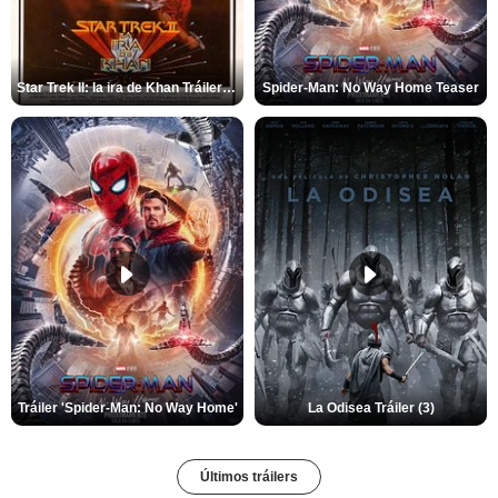
Star Trek II: la ira de Khan Tráiler VO
Spider-Man: No Way Home Teaser
Tráiler 'Spider-Man: No Way Home'
La Odisea Tráiler (3)
Últimos tráilers