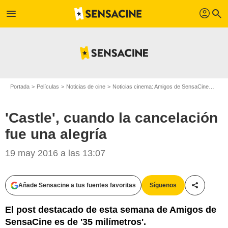
profil
menu
search
Portada
Películas
Noticias de cine
Noticias cinema: Amigos de SensaCine
'Cas
'Castle', cuando la cancelación
fue una alegría
19 may 2016 a las 13:07
Añade Sensacine a tus fuentes favoritas
Síguenos
Compartir
El post destacado de esta semana de Amigos de
SensaCine es de '35 milímetros'.