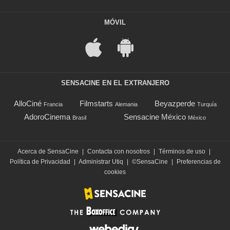
MÓVIL
SENSACINE EN EL EXTRANJERO
AlloCiné
Filmstarts
Beyazperde
Francia
Alemania
Turquía
AdoroCinema
Sensacine México
Brasil
México
Acerca de SensaCine
|
Contacta con nosotros
|
Términos de uso
|
Política de Privacidad
|
Administrar Utiq
|
©SensaCine
|
Preferencias de
cookies