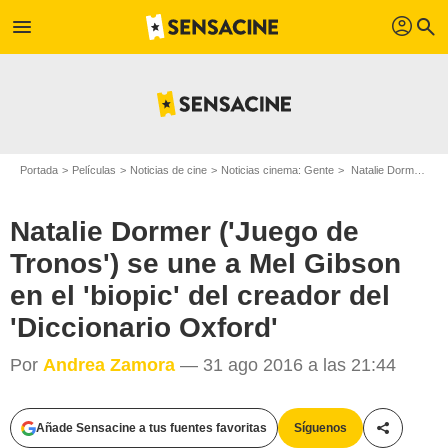
profil
menu
search
Portada
Películas
Noticias de cine
Noticias cinema: Gente
Natalie Dormer ('Juego de Tronos') se une a Mel Gibson en el 'biopic' del creador del 'Diccionario Oxford'
Natalie Dormer ('Juego de
Tronos') se une a Mel Gibson
en el 'biopic' del creador del
'Diccionario Oxford'
Por
Andrea Zamora
— 31 ago 2016 a las 21:44
Añade Sensacine a tus fuentes favoritas
Síguenos
Compartir