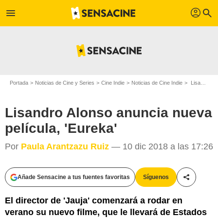
profil
menu
search
Portada
Noticias de Cine y Series
Cine Indie
Noticias de Cine Indie
Lisandro Alonso anuncia nueva película, 'Eureka'
Lisandro Alonso anuncia nueva
película, 'Eureka'
Por
Paula Arantzazu Ruiz
— 10 dic 2018 a las 17:26
Añade Sensacine a tus fuentes favoritas
Síguenos
Compartir
El director de 'Jauja' comenzará a rodar en
verano su nuevo filme, que le llevará de Estados