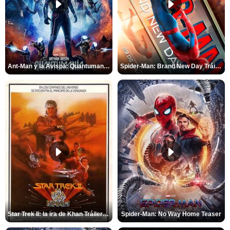
Ant-Man y la Avispa: Quantumanía Tráiler (2)
Spider-Man: Brand New Day Tráiler (3)
Star Trek II: la ira de Khan Tráiler VO
Spider-Man: No Way Home Teaser