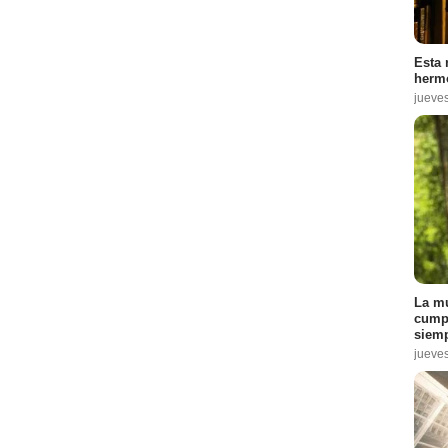
Esta 
hermo
jueve
La mu
cumpl
siemp
jueve