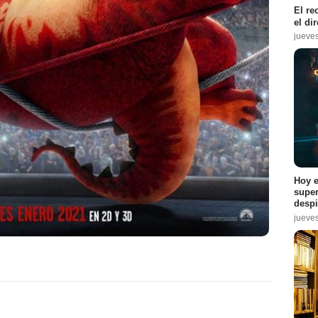
El re
el di
jueve
Hoy e
super
despi
jueve