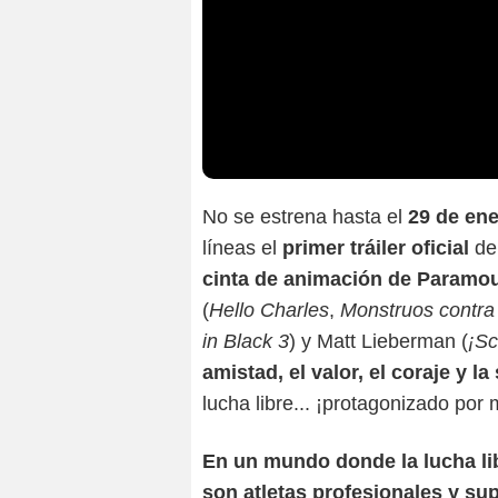
No se estrena hasta el
29 de ene
líneas el
primer tráiler oficial
d
cinta de animación de Paramo
(
Hello Charles
,
Monstruos contra
in Black 3
) y Matt Lieberman (
¡Sc
amistad, el valor, el coraje y l
lucha libre... ¡protagonizado por
En un mundo donde la lucha li
son atletas profesionales y sup