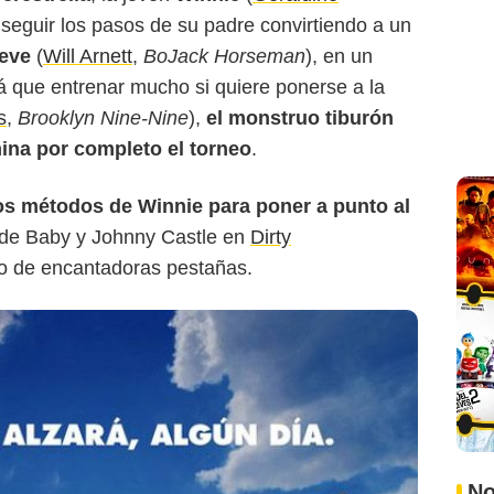
e seguir los pasos de su padre convirtiendo a un
eve
(
Will Arnett
,
BoJack Horseman
), en un
 que entrenar mucho si quiere ponerse a la
s
,
Brooklyn Nine-Nine
),
el monstruo tiburón
ina por completo el torneo
.
os métodos de Winnie para poner a punto al
o de Baby y Johnny Castle en
Dirty
o de encantadoras pestañas.
No