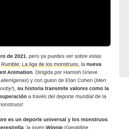
ro de 2021
, pero ya puedes ver sobre estas
e
Rumble: La liga de los monstruos
, la
nueva
unt Animation
. Dirigida por Hamish Grieve
 alienígenas
) y con guion de Etan Cohen (
Men
ooby!
),
su historia transmite valores como la
a superación
a través del deporte mundial de la
 monstruos!
bre es un deporte universal y los monstruos
erestrella
, la joven
Winnie
(
Geraldine