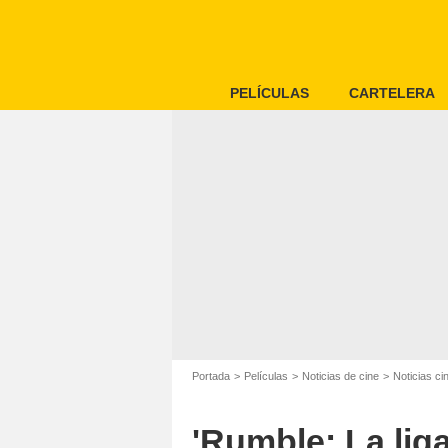
PELÍCULAS
CARTELERA
Portada
Películas
Noticias de cine
Noticias ci
'Rumble: La lig