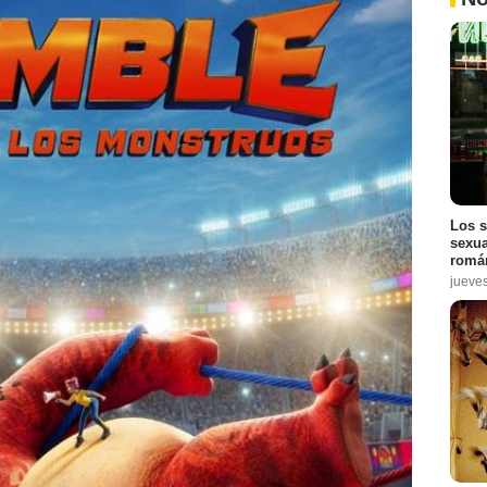
Los s
sexua
román
jueve