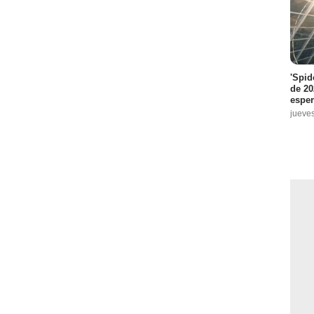
'Spid
de 20
espe
jueve