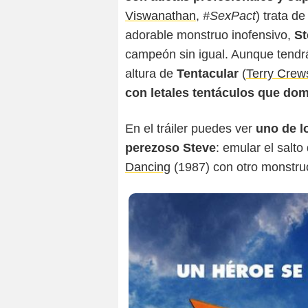
Viswanathan
,
#SexPact
) trata d
adorable monstruo inofensivo,
St
campeón sin igual. Aunque tendrá
altura de
Tentacular
(
Terry Crew
con letales tentáculos que dom
En el tráiler puedes ver
uno de l
perezoso Steve
: emular el salt
Dancing
(1987) con otro monstru