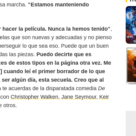
cosa marcha.
"Estamos manteniendo
 hacer la película. Nunca la hemos tenido"
,
uelas que son nuevas y adecuadas y no pienso
e perseguir lo que sea eso. Puede que un buen
das las piezas.
Puedo decirte que es
ces de estos tipos en la página otra vez. Me
í] cuando leí el primer borrador de lo que
ser algún día, esta secuela. Creo que al
a te acuerdas de la disparatada comedia
De
 con
Christopher Walken
,
Jane Seymour
,
Keir
e otros.