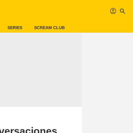
profil
search
SERIES
SCREAM CLUB
nversaciones