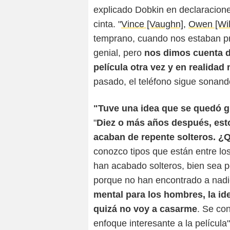
explicado Dobkin en declaracion
cinta. "
Vince [Vaughn]
,
Owen [Wil
temprano, cuando nos estaban pr
genial, pero
nos dimos cuenta 
película otra vez y en realida
pasado, el teléfono sigue sonando
"Tuve una idea que se quedó 
"
Diez o más años después, esto
acaban de repente solteros. ¿
conozco tipos que están entre lo
han acabado solteros, bien sea 
porque no han encontrado a nadi
mental para los hombres, la id
quizá no voy a casarme
. Se con
enfoque interesante a la película