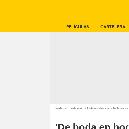
PELÍCULAS
CARTELERA
Portada
Películas
Noticias de cine
Noticias c
'De boda en bod