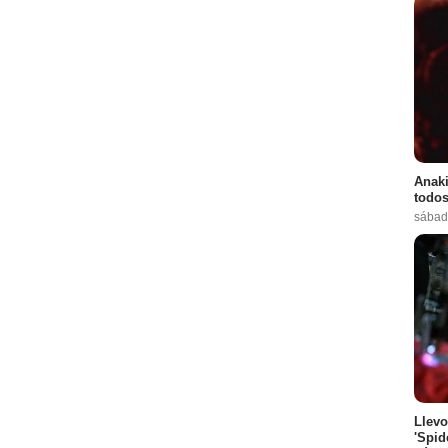
Anaki
todos
sábad
Llevo
'Spid