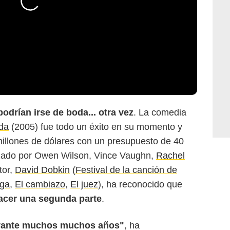
drían irse de boda... otra vez
. La comedia
da
(2005) fue todo un éxito en su momento y
illones de dólares con un presupuesto de 40
ezado por Owen Wilson, Vince Vaughn,
Rachel
tor,
David Dobkin
(
Festival de la canción de
aga
,
El cambiazo
,
El juez
), ha reconocido que
acer una segunda parte
.
urante muchos muchos años"
, ha