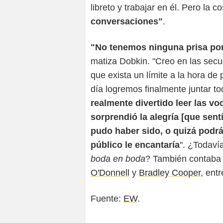
libreto y trabajar en él. Pero la 
conversaciones"
.
"No tenemos ninguna prisa por
matiza Dobkin. "Creo en las sec
que exista un límite a la hora d
día logremos finalmente juntar to
realmente divertido leer las vo
sorprendió la alegría [que sent
pudo haber sido, o quizá podrá 
público le encantaría
". ¿Todaví
boda en boda
? También contaba
O'Donnell
y
Bradley Cooper
, entr
Fuente:
EW
.