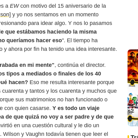
es a
EW
con motivo del 15 aniversario de la
son]
y yo nos sentamos en un momento
esionando para idear algo. Y nos lo pasamos
de que estábamos haciendo la misma
d no queríamos hacer eso
". El tiempo ha
 y ahora por fin ha tenido una idea interesante.
grabada en mi mente"
, continúa el director.
s tipos a mediados o finales de los 40
Qué hacen?
Eso me resulta interesante porque
s cuarenta y tantos y los cuarenta y muchos que
porque sus matrimonios no han funcionado o
e con quien casarse.
Y es todo un viaje
ea de que quizá no voy a ser padre y de que
virtió en una cuestión cultural y le dio un
". Wilson y Vaughn todavía tienen que leer el
Tr