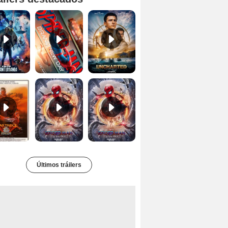
Ant-Man y la Avispa: Quantumanía Tráiler (2)
Spider-Man: Brand New Day Tráiler (3)
Uncharted Trailer
Star Trek II: la ira de Khan Tráiler VO
Spider-Man: No Way Home Teaser
Tráiler 'Spider-Man: No Way Home'
Últimos tráilers