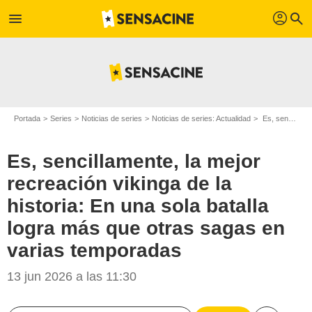
profil
menu
search
Portada
Series
Noticias de series
Noticias de series: Actualidad
Es, sencillamente, la mejor recreación vikinga de la historia: En una sola batalla logra más que otras sagas en varias temporadas
Es, sencillamente, la mejor
recreación vikinga de la
historia: En una sola batalla
logra más que otras sagas en
varias temporadas
13 jun 2026 a las 11:30