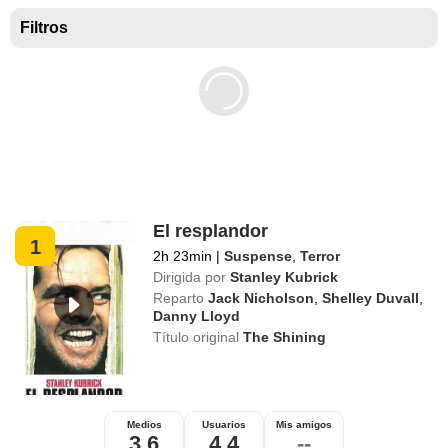
Mejores películas para niños
Filtros
El resplandor
1
2h 23min
|
Suspense
,
Terror
Dirigida por
Stanley Kubrick
Reparto
Jack Nicholson
,
Shelley Duvall
,
Danny Lloyd
Título original
The Shining
Medios
Usuarios
Mis amigos
3,6
4,4
--