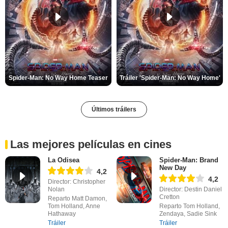
Spider-Man: No Way Home Teaser
Tráiler 'Spider-Man: No Way Home'
Últimos tráilers
Las mejores películas en cines
La Odisea
Spider-Man: Brand
New Day
4,2
4,2
Director: Christopher
Nolan
Director: Destin Daniel
Cretton
Reparto Matt Damon,
Tom Holland, Anne
Reparto Tom Holland,
Hathaway
Zendaya, Sadie Sink
Tráiler
Tráiler