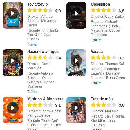
Toy Story 5
Obsession
4,0
3,9
Director: Andrew
Director: Curry Barker
Stanton, McKenna
Reparto Michael
Harris
Johnston (II), Inde
Reparto Tom Hanks,
Navarrette, Cooper
Tim Allen, Joan
Tomlinson
Cusack
Tráiler
Tráiler
Haciendo amigos
Vaiana
3,4
3,3
Director: David
Director: Thomas Kail
Marqués
Reparto Catherine
Reparto Antonio
Laga'aia, Dwayne
Resines, Quim
Johnson, Rena Owen
Gutiérrez, Megan
Tráiler
Montaner
Tráiler
Minions & Monsters
Tres de más
3,1
3,0
Director: Pierre Coffin,
Director: Mar Olid
Patrick Delage
Reparto Salva Reina,
Reparto Pierre Coffin,
Kira Miró, Luna
Christoph Waltz, Trey
Fulgencio
Parker