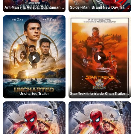
Ant-Man y la Avispa: Quantumanía Tráiler (2)
Spider-Man: Brand New Day Tráiler (3)
Uncharted Trailer
Star Trek II: la ira de Khan Tráiler VO