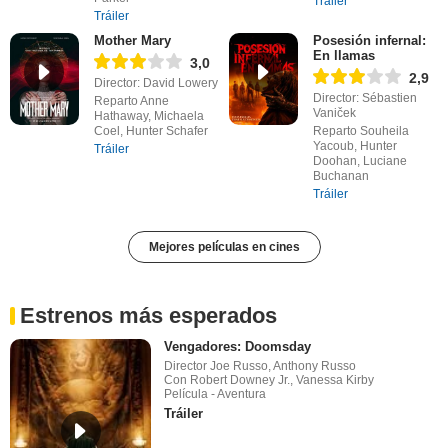
Tráiler
Tráiler
Mother Mary
Posesión infernal:
En llamas
3,0
2,9
Director: David Lowery
Director: Sébastien
Reparto Anne
Vaniček
Hathaway, Michaela
Coel, Hunter Schafer
Reparto Souheila
Yacoub, Hunter
Tráiler
Doohan, Luciane
Buchanan
Tráiler
Mejores películas en cines
Estrenos más esperados
Vengadores: Doomsday
Director Joe Russo, Anthony Russo
Con Robert Downey Jr., Vanessa Kirby
Película - Aventura
Tráiler