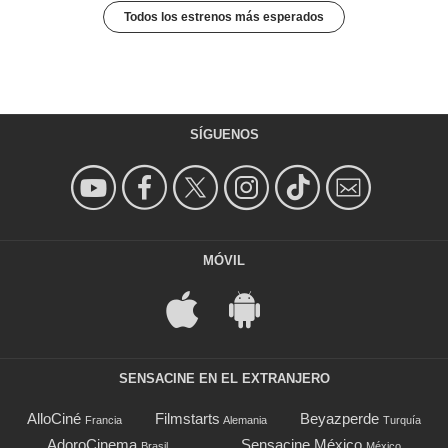
Todos los estrenos más esperados
SÍGUENOS
MÓVIL
SENSACINE EN EL EXTRANJERO
AlloCiné
Filmstarts
Beyazperde
Francia
Alemania
Turquía
AdoroCinema
Sensacine México
Brasil
México