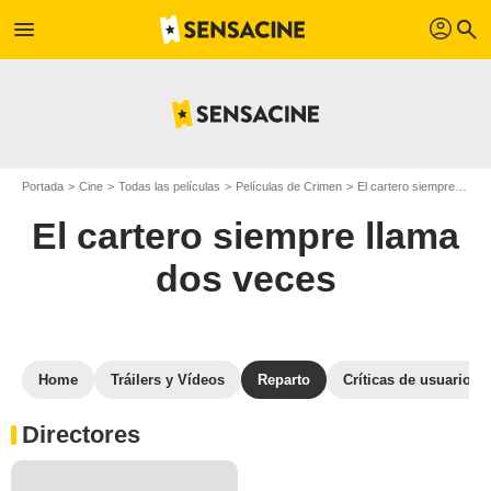
profil
menu
search
Portada
Cine
Todas las películas
Películas de Crimen
El cartero siempre llama dos veces
El cartero siempre llama
dos veces
Home
Tráilers y Vídeos
Reparto
Críticas de usuarios
Directores