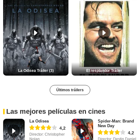
La Odisea Tráiler (3)
El resplandor Tráiler
Últimos tráilers
Las mejores películas en cines
La Odisea
Spider-Man: Brand
New Day
4,2
4,2
Director: Christopher
Nolan
Director: Destin Daniel