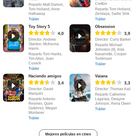
Cretton
Reparto Matt Damon,
Tom Holland, Anne
Reparto Tom Holland,
Hathaway
Zendaya, Sadie Sink
Tráiler
Tráiler
Toy Story 5
Obsession
4,0
3,9
Director: Andrew
Director: Curry Barker
Stanton, McKenna
Reparto Michael
Harris
Johnston (II), Inde
Reparto Tom Hanks,
Navarrette, Cooper
Tim Allen, Joan
Tomlinson
Cusack
Tráiler
Tráiler
Haciendo amigos
Vaiana
3,4
3,3
Director: David
Director: Thomas Kail
Marqués
Reparto Catherine
Reparto Antonio
Laga'aia, Dwayne
Resines, Quim
Johnson, Rena Owen
Gutiérrez, Megan
Tráiler
Montaner
Tráiler
Mejores películas en cines