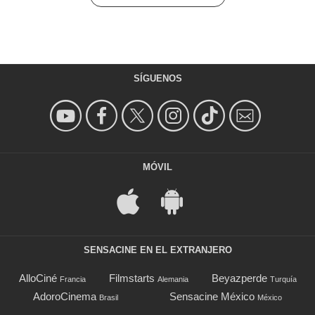
SÍGUENOS
MÓVIL
SENSACINE EN EL EXTRANJERO
AlloCiné
Filmstarts
Beyazperde
Francia
Alemania
Turquía
AdoroCinema
Sensacine México
Brasil
México