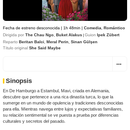
Fecha de estreno desconocida
|
1h 48min
|
Comedia
,
Romántico
Dirigida por
The Chau Ngo
,
Buket Alakus
Guion
Ipek Zübert
|
Reparto
Beritan Balci
,
Meral Perin
,
Sinan Gülşen
Título original
She Said Maybe
Sinopsis
En De Hamburgo a Estambul, Mavi, criada en Alemania,
descubre que pertenece a una rica dinastía turca, lo que la
sumerge en un mundo de opulencia y tradiciones desconocidas
para ella. Mientras navega entre lujos y expectativas familiares,
su relación sentimental se ve puesta a prueba por diferencias
culturales y secretos del pasado.